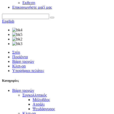
Εκθεση
Επικοινωνήστε μαζί μας
English
Σπίτι
Προϊόντα
Βάρη τροχών
Κλιπ-on
Υποψήφιοι πελάτες
Κατηγορίες
Βάρη τροχών
Συγκολλητικός
Μόλυβδος
Ατσάλι
Ψευδάργυρος
Κλιπ-on