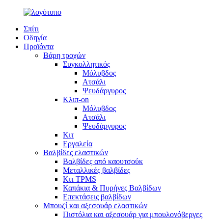
Σπίτι
Οδηγία
Προϊόντα
Βάρη τροχών
Συγκολλητικός
Μόλυβδος
Ατσάλι
Ψευδάργυρος
Κλιπ-on
Μόλυβδος
Ατσάλι
Ψευδάργυρος
Κιτ
Εργαλεία
Βαλβίδες ελαστικών
Βαλβίδες από καουτσούκ
Μεταλλικές βαλβίδες
Κιτ TPMS
Καπάκια & Πυρήνες Βαλβίδων
Επεκτάσεις βαλβίδων
Μπουζί και αξεσουάρ ελαστικών
Πιστόλια και αξεσουάρ για μπουλονόβεργες