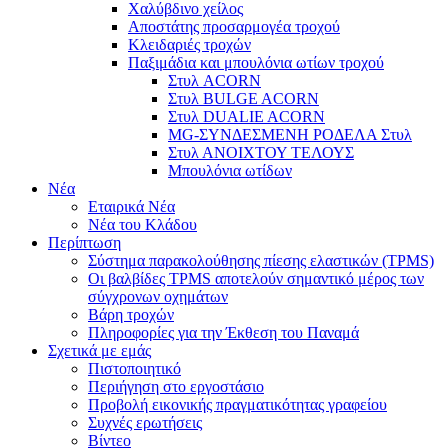
Χαλύβδινο χείλος
Αποστάτης προσαρμογέα τροχού
Κλειδαριές τροχών
Παξιμάδια και μπουλόνια ωτίων τροχού
Στυλ ACORN
Στυλ BULGE ACORN
Στυλ DUALIE ACORN
MG-ΣΥΝΔΕΣΜΕΝΗ ΡΟΔΕΛΑ Στυλ
Στυλ ΑΝΟΙΧΤΟΥ ΤΕΛΟΥΣ
Μπουλόνια ωτίδων
Νέα
Εταιρικά Νέα
Νέα του Κλάδου
Περίπτωση
Σύστημα παρακολούθησης πίεσης ελαστικών (TPMS)
Οι βαλβίδες TPMS αποτελούν σημαντικό μέρος των
σύγχρονων οχημάτων
Βάρη τροχών
Πληροφορίες για την Έκθεση του Παναμά
Σχετικά με εμάς
Πιστοποιητικό
Περιήγηση στο εργοστάσιο
Προβολή εικονικής πραγματικότητας γραφείου
Συχνές ερωτήσεις
Βίντεο