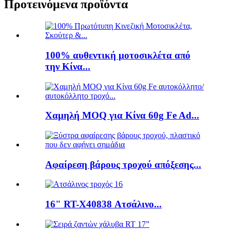
Προτεινόμενα προϊόντα
100% αυθεντική μοτοσικλέτα από
την Κίνα...
Χαμηλή MOQ για Κίνα 60g Fe Ad...
Αφαίρεση βάρους τροχού απόξεσης...
16" RT-X40838 Ατσάλινο...