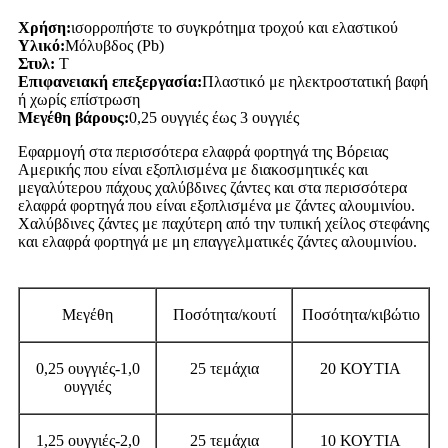
Χρήση:
ισορροπήστε το συγκρότημα τροχού και ελαστικού
Υλικό:
Μόλυβδος (Pb)
Στυλ:
T
Επιφανειακή επεξεργασία:
Πλαστικό με ηλεκτροστατική βαφή
ή χωρίς επίστρωση
Μεγέθη βάρους:
0,25 ουγγιές έως 3 ουγγιές
Εφαρμογή στα περισσότερα ελαφρά φορτηγά της Βόρειας
Αμερικής που είναι εξοπλισμένα με διακοσμητικές και
μεγαλύτερου πάχους χαλύβδινες ζάντες και στα περισσότερα
ελαφρά φορτηγά που είναι εξοπλισμένα με ζάντες αλουμινίου.
Χαλύβδινες ζάντες με παχύτερη από την τυπική χείλος στεφάνης
και ελαφρά φορτηγά με μη επαγγελματικές ζάντες αλουμινίου.
Μεγέθη
Ποσότητα/κουτί
Ποσότητα/κιβώτιο
0,25 ουγγιές-1,0
25 τεμάχια
20 ΚΟΥΤΙΑ
ουγγιές
1,25 ουγγιές-2,0
25 τεμάχια
10 ΚΟΥΤΙΑ