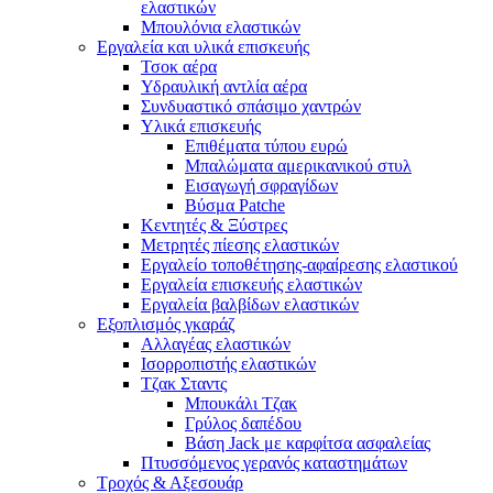
ελαστικών
Μπουλόνια ελαστικών
Εργαλεία και υλικά επισκευής
Τσοκ αέρα
Υδραυλική αντλία αέρα
Συνδυαστικό σπάσιμο χαντρών
Υλικά επισκευής
Επιθέματα τύπου ευρώ
Μπαλώματα αμερικανικού στυλ
Εισαγωγή σφραγίδων
Βύσμα Patche
Κεντητές & Ξύστρες
Μετρητές πίεσης ελαστικών
Εργαλείο τοποθέτησης-αφαίρεσης ελαστικού
Εργαλεία επισκευής ελαστικών
Εργαλεία βαλβίδων ελαστικών
Εξοπλισμός γκαράζ
Αλλαγέας ελαστικών
Ισορροπιστής ελαστικών
Τζακ Σταντς
Μπουκάλι Τζακ
Γρύλος δαπέδου
Βάση Jack με καρφίτσα ασφαλείας
Πτυσσόμενος γερανός καταστημάτων
Τροχός & Αξεσουάρ