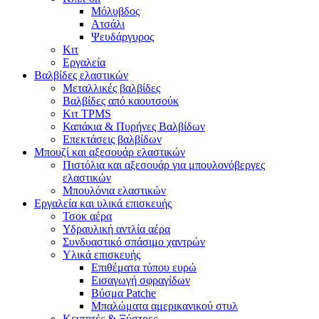
Μόλυβδος
Ατσάλι
Ψευδάργυρος
Κιτ
Εργαλεία
Βαλβίδες ελαστικών
Μεταλλικές βαλβίδες
Βαλβίδες από καουτσούκ
Κιτ TPMS
Καπάκια & Πυρήνες Βαλβίδων
Επεκτάσεις βαλβίδων
Μπουζί και αξεσουάρ ελαστικών
Πιστόλια και αξεσουάρ για μπουλονόβεργες
ελαστικών
Μπουλόνια ελαστικών
Εργαλεία και υλικά επισκευής
Τσοκ αέρα
Υδραυλική αντλία αέρα
Συνδυαστικό σπάσιμο χαντρών
Υλικά επισκευής
Επιθέματα τύπου ευρώ
Εισαγωγή σφραγίδων
Βύσμα Patche
Μπαλώματα αμερικανικού στυλ
Κεντητές & Ξύστρες