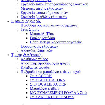
Εργαλείο τοποθέτησης-αφαίρεσης ελαστικού
Μετρητές πίεσης ελαστικών
Εργαλεία επισκευής ελαστικών
Εργαλεία βαλβίδων ελαστικών
Εξοπλισμός γκαράζ
Πτυσσόμενος γερανός καταστημάτων
Τζακ Σταντς
Μπουκάλι Τζακ
Γρύλος δαπέδου
Βάση Jack με καρφίτσα ασφαλείας
Ισορροπιστής ελαστικών
Αλλαγέας ελαστικών
Τροχός & Αξεσουάρ
Χαλύβδινο χείλος
Αποστάτης προσαρμογέα τροχού
Κλειδαριές τροχών
Παξιμάδια και μπουλόνια ωτίων τροχού
Στυλ ACORN
Στυλ BULGE ACORN
Στυλ DUALIE ACORN
Μπουλόνια ωτίδων
MG-ΣΥΝΔΕΣΜΕΝΗ ΡΟΔΕΛΑ Στυλ
Στυλ ΑΝΟΙΧΤΟΥ ΤΕΛΟΥΣ