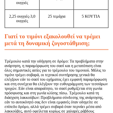
ουγγιές
2,25 ουγγιές-3,0
25 τεμάχια
5 ΚΟΥΤΙΑ
ουγγιές
Γιατί το τιμόνι εξακολουθεί να τρέμει
μετά τη δυναμική ζυγοστάθμιση;
Τρέμουλο κατά την οδήγηση σε δρόμο: Τα προβλήματα στην
ανάρτηση, η παραμόρφωση του σασί και η μετατόπιση είναι
όλες σημαντικές αιτίες για το τρέμουλο του τιμονιού. Μόλις το
τιμόνι τρέμει σοβαρά, οι τεχνικοί συντήρησης γενικά θα
ελέγξουν εάν το σασί του οχήματος έχει εμφανή παραμόρφωση
και στη συνέχεια θα ελέγξουν την ευθυγράμμιση των τεσσάρων
τροχών. Εάν είναι απαραίτητο, το σασί ρυθμίζεται στη γωνία
πρόσφυσης και στη γωνία κλίσης πίσω. Τρέμουλο κατά τη
διάσχιση λακκούβων: Προβλήματα σύνδεσης της ανάρτησης,
εάν το αυτοκίνητό σας δεν είναι εμφανές όταν οδηγείτε σε
επίπεδο δρόμο, αλλά τρέμει σοβαρά όταν περνάει μέσα από
λακκούβες, αυτό οφείλεται κυρίως σε χαλαρές ράβδους