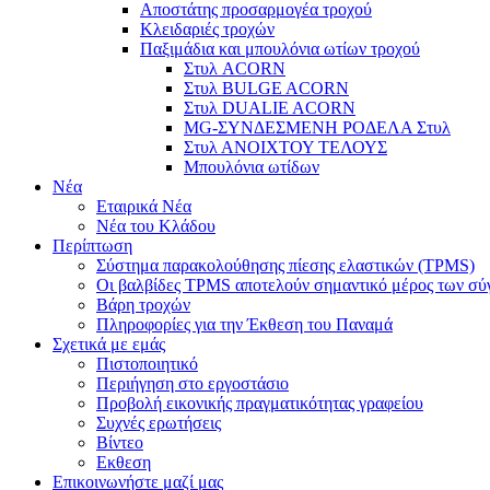
Αποστάτης προσαρμογέα τροχού
Κλειδαριές τροχών
Παξιμάδια και μπουλόνια ωτίων τροχού
Στυλ ACORN
Στυλ BULGE ACORN
Στυλ DUALIE ACORN
MG-ΣΥΝΔΕΣΜΕΝΗ ΡΟΔΕΛΑ Στυλ
Στυλ ΑΝΟΙΧΤΟΥ ΤΕΛΟΥΣ
Μπουλόνια ωτίδων
Νέα
Εταιρικά Νέα
Νέα του Κλάδου
Περίπτωση
Σύστημα παρακολούθησης πίεσης ελαστικών (TPMS)
Οι βαλβίδες TPMS αποτελούν σημαντικό μέρος των σ
Βάρη τροχών
Πληροφορίες για την Έκθεση του Παναμά
Σχετικά με εμάς
Πιστοποιητικό
Περιήγηση στο εργοστάσιο
Προβολή εικονικής πραγματικότητας γραφείου
Συχνές ερωτήσεις
Βίντεο
Εκθεση
Επικοινωνήστε μαζί μας