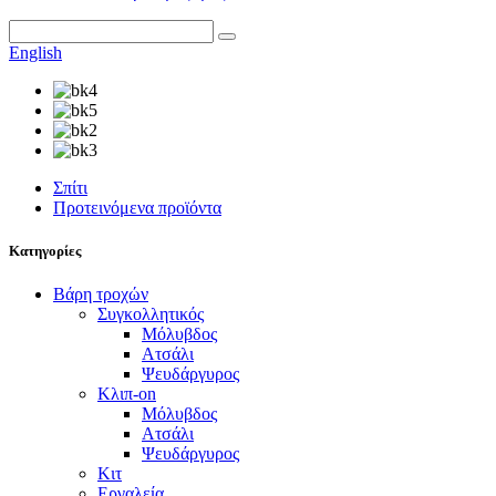
English
Σπίτι
Προτεινόμενα προϊόντα
Κατηγορίες
Βάρη τροχών
Συγκολλητικός
Μόλυβδος
Ατσάλι
Ψευδάργυρος
Κλιπ-on
Μόλυβδος
Ατσάλι
Ψευδάργυρος
Κιτ
Εργαλεία