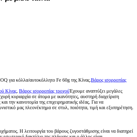
MOQ για κόλλα/αυτοκόλλητο Fe 60g της Κίνας.
Βάρος ισορροπίας
ού Κίνας
,
Βάρος ισορροπίας τροχού
Έχουμε αναπτύξει μεγάλες
χυρή κυριαρχία σε άτομα με ικανότητες, αυστηρή διαχείριση
και την καινοτομία της επιχειρηματικής ιδέας. Για να
νιστικό μας πλεονέκτημα σε στυλ, ποιότητα, τιμή και εξυπηρέτηση.
χήματος. Η λειτουργία του βάρους ζυγοστάθμισης είναι να διατηρεί
ν εσωτερικό δακτύλιο της πλήμνης και ο άλλος είναι