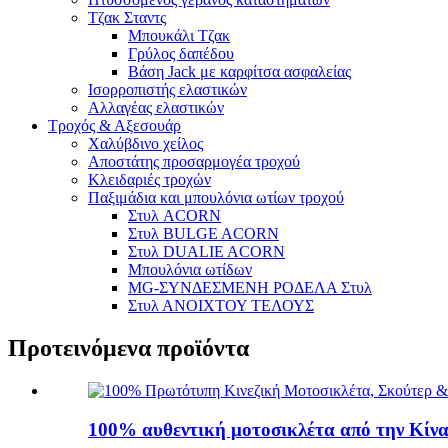
Τζακ Σταντς
Μπουκάλι Τζακ
Γρύλος δαπέδου
Βάση Jack με καρφίτσα ασφαλείας
Ισορροπιστής ελαστικών
Αλλαγέας ελαστικών
Τροχός & Αξεσουάρ
Χαλύβδινο χείλος
Αποστάτης προσαρμογέα τροχού
Κλειδαριές τροχών
Παξιμάδια και μπουλόνια ωτίων τροχού
Στυλ ACORN
Στυλ BULGE ACORN
Στυλ DUALIE ACORN
Μπουλόνια ωτίδων
MG-ΣΥΝΔΕΣΜΕΝΗ ΡΟΔΕΛΑ Στυλ
Στυλ ΑΝΟΙΧΤΟΥ ΤΕΛΟΥΣ
Προτεινόμενα προϊόντα
100% αυθεντική μοτοσικλέτα από την Κίνα.