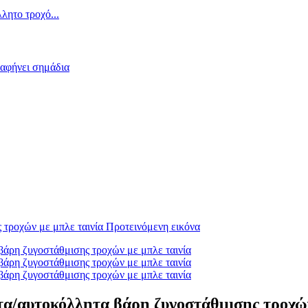
/αυτοκόλλητα βάρη ζυγοστάθμισης τροχών