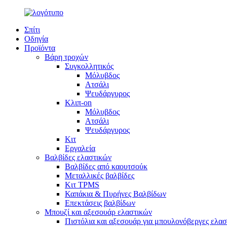
Σπίτι
Οδηγία
Προϊόντα
Βάρη τροχών
Συγκολλητικός
Μόλυβδος
Ατσάλι
Ψευδάργυρος
Κλιπ-on
Μόλυβδος
Ατσάλι
Ψευδάργυρος
Κιτ
Εργαλεία
Βαλβίδες ελαστικών
Βαλβίδες από καουτσούκ
Μεταλλικές βαλβίδες
Κιτ TPMS
Καπάκια & Πυρήνες Βαλβίδων
Επεκτάσεις βαλβίδων
Μπουζί και αξεσουάρ ελαστικών
Πιστόλια και αξεσουάρ για μπουλονόβεργες ελα