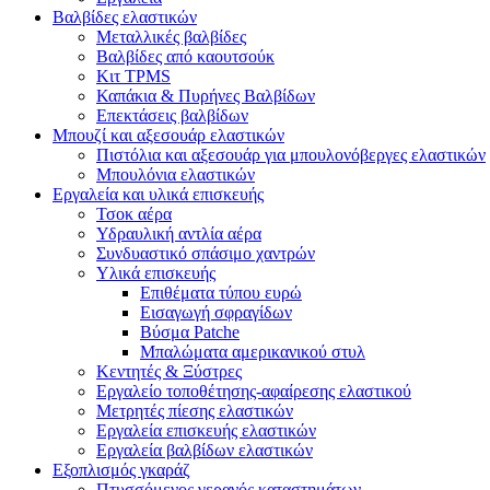
Βαλβίδες ελαστικών
Μεταλλικές βαλβίδες
Βαλβίδες από καουτσούκ
Κιτ TPMS
Καπάκια & Πυρήνες Βαλβίδων
Επεκτάσεις βαλβίδων
Μπουζί και αξεσουάρ ελαστικών
Πιστόλια και αξεσουάρ για μπουλονόβεργες ελαστικών
Μπουλόνια ελαστικών
Εργαλεία και υλικά επισκευής
Τσοκ αέρα
Υδραυλική αντλία αέρα
Συνδυαστικό σπάσιμο χαντρών
Υλικά επισκευής
Επιθέματα τύπου ευρώ
Εισαγωγή σφραγίδων
Βύσμα Patche
Μπαλώματα αμερικανικού στυλ
Κεντητές & Ξύστρες
Εργαλείο τοποθέτησης-αφαίρεσης ελαστικού
Μετρητές πίεσης ελαστικών
Εργαλεία επισκευής ελαστικών
Εργαλεία βαλβίδων ελαστικών
Εξοπλισμός γκαράζ
Πτυσσόμενος γερανός καταστημάτων