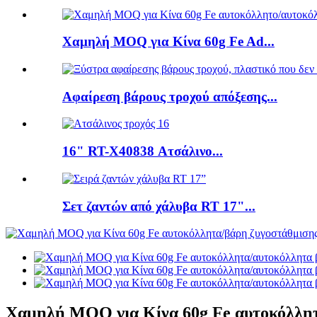
Χαμηλή MOQ για Κίνα 60g Fe Ad...
Αφαίρεση βάρους τροχού απόξεσης...
16" RT-X40838 Ατσάλινο...
Σετ ζαντών από χάλυβα RT 17"...
Χαμηλή MOQ για Κίνα 60g Fe αυτοκόλλητα