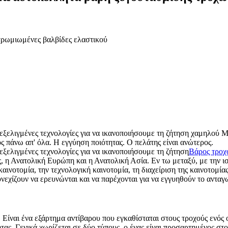
χρωμιωμένες βαλβίδες ελαστικού
εξελιγμένες τεχνολογίες για να ικανοποιήσουμε τη ζήτηση χαμηλού 
ος πάνω απ' όλα. Η εγγύηση ποιότητας. Ο πελάτης είναι ανώτερος.
ξελιγμένες τεχνολογίες για να ικανοποιήσουμε τη ζήτηση
Βάρος τροχ
 η Ανατολική Ευρώπη και η Ανατολική Ασία. Εν τω μεταξύ, με την ισ
ινοτομία, την τεχνολογική καινοτομία, τη διαχείριση της καινοτομίας 
εχίζουν να ερευνώνται και να παρέχονται για να εγγυηθούν το ανταγω
ίναι ένα εξάρτημα αντίβαρου που εγκαθίσταται στους τροχούς ενός ο
ας. Γενικά χωρίζεται σε δύο τύπους, ο ένας είναι προσαρτημένος στο