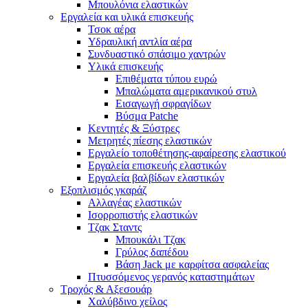
Μπουλόνια ελαστικών
Εργαλεία και υλικά επισκευής
Τσοκ αέρα
Υδραυλική αντλία αέρα
Συνδυαστικό σπάσιμο χαντρών
Υλικά επισκευής
Επιθέματα τύπου ευρώ
Μπαλώματα αμερικανικού στυλ
Εισαγωγή σφραγίδων
Βύσμα Patche
Κεντητές & Ξύστρες
Μετρητές πίεσης ελαστικών
Εργαλείο τοποθέτησης-αφαίρεσης ελαστικού
Εργαλεία επισκευής ελαστικών
Εργαλεία βαλβίδων ελαστικών
Εξοπλισμός γκαράζ
Αλλαγέας ελαστικών
Ισορροπιστής ελαστικών
Τζακ Σταντς
Μπουκάλι Τζακ
Γρύλος δαπέδου
Βάση Jack με καρφίτσα ασφαλείας
Πτυσσόμενος γερανός καταστημάτων
Τροχός & Αξεσουάρ
Χαλύβδινο χείλος