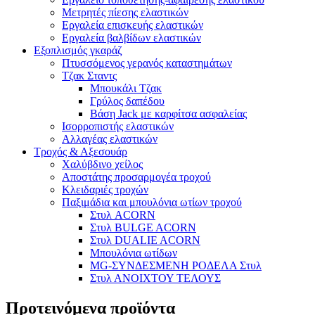
Μετρητές πίεσης ελαστικών
Εργαλεία επισκευής ελαστικών
Εργαλεία βαλβίδων ελαστικών
Εξοπλισμός γκαράζ
Πτυσσόμενος γερανός καταστημάτων
Τζακ Σταντς
Μπουκάλι Τζακ
Γρύλος δαπέδου
Βάση Jack με καρφίτσα ασφαλείας
Ισορροπιστής ελαστικών
Αλλαγέας ελαστικών
Τροχός & Αξεσουάρ
Χαλύβδινο χείλος
Αποστάτης προσαρμογέα τροχού
Κλειδαριές τροχών
Παξιμάδια και μπουλόνια ωτίων τροχού
Στυλ ACORN
Στυλ BULGE ACORN
Στυλ DUALIE ACORN
Μπουλόνια ωτίδων
MG-ΣΥΝΔΕΣΜΕΝΗ ΡΟΔΕΛΑ Στυλ
Στυλ ΑΝΟΙΧΤΟΥ ΤΕΛΟΥΣ
Προτεινόμενα προϊόντα