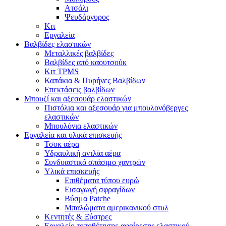
Ατσάλι
Ψευδάργυρος
Κιτ
Εργαλεία
Βαλβίδες ελαστικών
Μεταλλικές βαλβίδες
Βαλβίδες από καουτσούκ
Κιτ TPMS
Καπάκια & Πυρήνες Βαλβίδων
Επεκτάσεις βαλβίδων
Μπουζί και αξεσουάρ ελαστικών
Πιστόλια και αξεσουάρ για μπουλονόβεργες
ελαστικών
Μπουλόνια ελαστικών
Εργαλεία και υλικά επισκευής
Τσοκ αέρα
Υδραυλική αντλία αέρα
Συνδυαστικό σπάσιμο χαντρών
Υλικά επισκευής
Επιθέματα τύπου ευρώ
Εισαγωγή σφραγίδων
Βύσμα Patche
Μπαλώματα αμερικανικού στυλ
Κεντητές & Ξύστρες
Εργαλείο τοποθέτησης-αφαίρεσης ελαστικού