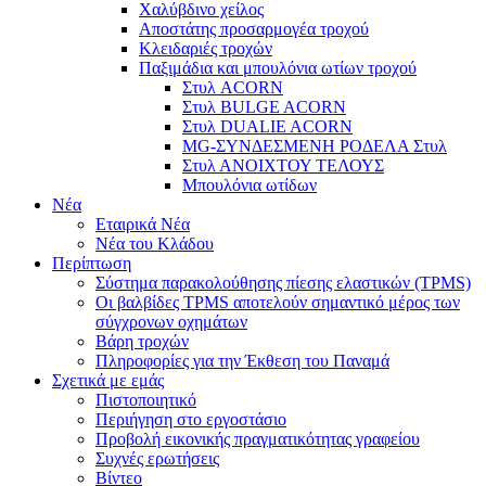
Χαλύβδινο χείλος
Αποστάτης προσαρμογέα τροχού
Κλειδαριές τροχών
Παξιμάδια και μπουλόνια ωτίων τροχού
Στυλ ACORN
Στυλ BULGE ACORN
Στυλ DUALIE ACORN
MG-ΣΥΝΔΕΣΜΕΝΗ ΡΟΔΕΛΑ Στυλ
Στυλ ΑΝΟΙΧΤΟΥ ΤΕΛΟΥΣ
Μπουλόνια ωτίδων
Νέα
Εταιρικά Νέα
Νέα του Κλάδου
Περίπτωση
Σύστημα παρακολούθησης πίεσης ελαστικών (TPMS)
Οι βαλβίδες TPMS αποτελούν σημαντικό μέρος των
σύγχρονων οχημάτων
Βάρη τροχών
Πληροφορίες για την Έκθεση του Παναμά
Σχετικά με εμάς
Πιστοποιητικό
Περιήγηση στο εργοστάσιο
Προβολή εικονικής πραγματικότητας γραφείου
Συχνές ερωτήσεις
Βίντεο