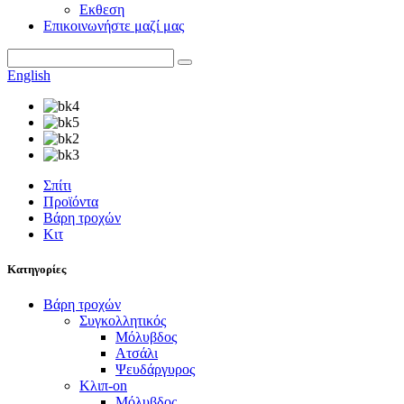
Εκθεση
Επικοινωνήστε μαζί μας
English
Σπίτι
Προϊόντα
Βάρη τροχών
Κιτ
Κατηγορίες
Βάρη τροχών
Συγκολλητικός
Μόλυβδος
Ατσάλι
Ψευδάργυρος
Κλιπ-on
Μόλυβδος