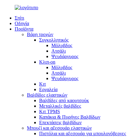
Σπίτι
Οδηγία
Προϊόντα
Βάρη τροχών
Συγκολλητικός
Μόλυβδος
Ατσάλι
Ψευδάργυρος
Κλιπ-on
Μόλυβδος
Ατσάλι
Ψευδάργυρος
Κιτ
Εργαλεία
Βαλβίδες ελαστικών
Βαλβίδες από καουτσούκ
Μεταλλικές βαλβίδες
Κιτ TPMS
Καπάκια & Πυρήνες Βαλβίδων
Επεκτάσεις βαλβίδων
Μπουζί και αξεσουάρ ελαστικών
Πιστόλια και αξεσουάρ για μπουλονόβεργες