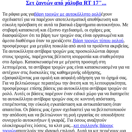
Σετ ζαντών από χάλυβα RT 17"...
Τα ράφια μας για
βάρη τροχών με αυτοκόλλητο ρολό
έχουν
σχεδιαστεί για να παρέχουν αποτελεσματική αποθήκευση και
εύκολη πρόσβαση σε αυτά τα βασικά εξαρτήματα αυτοκινήτου. Με
στιβαρή κατασκευή και έξυπνο σχεδιασμό, οι σχάρες μας
διασφαλίζουν ότι τα βάρη των τροχών σας είναι οργανωμένα και
άμεσα διαθέσιμα όταν τα χρειάζεστε.
Βάρη τροχών τύπου ρολού
,
προσφέρουμε μια μεγάλη ποικιλία από αυτά τα προϊόντα ακριβείας.
Τα αυτοκόλλητα αντίβαρα τροχών μας προσκολλώνται άψογα
στους τροχούς, παρέχοντας βέλτιστη ισορροπία και σταθερότητα
στο δρόμο. Κατασκευασμένα με μέγιστη προσοχή στη
λεπτομέρεια, τα αντίβαρα τροχών μας είναι κατασκευασμένα για να
αντέχουν στις δυσκολίες της καθημερινής οδήγησης,
εξασφαλίζοντας μια ομαλή και ασφαλή οδήγηση για το όχημά σας.
Για να βελτιώσουμε περαιτέρω την άνεση και τη λειτουργικότητα,
προσφέρουμε επίσης βάσεις για αυτοκόλλητα αντίβαρα τροχών σε
ρολό. Αυτές οι βάσεις παρέχουν έναν ειδικό χώρο για να διατηρείτε
τα αυτοκόλλητα αντίβαρα τροχών σας σε κοντινή απόσταση,
επιτρέποντας την εύκολη εγκατάσταση και αντικατάσταση όταν
απαιτείται. Οι βάσεις μας έχουν σχεδιαστεί για να βελτιστοποιούν
την απόδοση και να βελτιώνουν τη ροή εργασίας σε οποιοδήποτε
συνεργείο αυτοκινήτων ή γκαράζ. Για όσους αναζητούν
ολοκληρωμένες λύσεις, τα κλιπ μας...
κιτ συλλογής βάρους
τροχών
αποτελούν την ιδανική επιλογή. Αυτά τα κιτ περιέχουν μια