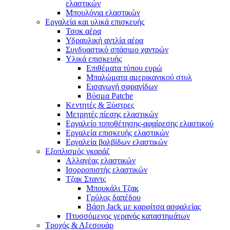
ελαστικών
Μπουλόνια ελαστικών
Εργαλεία και υλικά επισκευής
Τσοκ αέρα
Υδραυλική αντλία αέρα
Συνδυαστικό σπάσιμο χαντρών
Υλικά επισκευής
Επιθέματα τύπου ευρώ
Μπαλώματα αμερικανικού στυλ
Εισαγωγή σφραγίδων
Βύσμα Patche
Κεντητές & Ξύστρες
Μετρητές πίεσης ελαστικών
Εργαλείο τοποθέτησης-αφαίρεσης ελαστικού
Εργαλεία επισκευής ελαστικών
Εργαλεία βαλβίδων ελαστικών
Εξοπλισμός γκαράζ
Αλλαγέας ελαστικών
Ισορροπιστής ελαστικών
Τζακ Σταντς
Μπουκάλι Τζακ
Γρύλος δαπέδου
Βάση Jack με καρφίτσα ασφαλείας
Πτυσσόμενος γερανός καταστημάτων
Τροχός & Αξεσουάρ