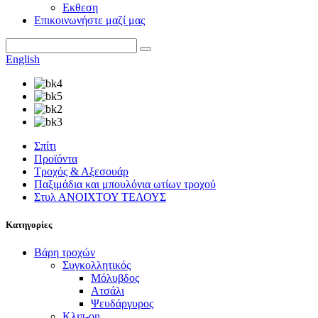
Εκθεση
Επικοινωνήστε μαζί μας
English
Σπίτι
Προϊόντα
Τροχός & Αξεσουάρ
Παξιμάδια και μπουλόνια ωτίων τροχού
Στυλ ΑΝΟΙΧΤΟΥ ΤΕΛΟΥΣ
Κατηγορίες
Βάρη τροχών
Συγκολλητικός
Μόλυβδος
Ατσάλι
Ψευδάργυρος
Κλιπ-on