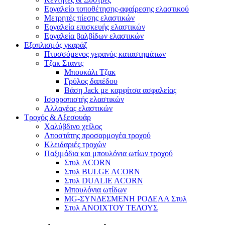
Εργαλείο τοποθέτησης-αφαίρεσης ελαστικού
Μετρητές πίεσης ελαστικών
Εργαλεία επισκευής ελαστικών
Εργαλεία βαλβίδων ελαστικών
Εξοπλισμός γκαράζ
Πτυσσόμενος γερανός καταστημάτων
Τζακ Σταντς
Μπουκάλι Τζακ
Γρύλος δαπέδου
Βάση Jack με καρφίτσα ασφαλείας
Ισορροπιστής ελαστικών
Αλλαγέας ελαστικών
Τροχός & Αξεσουάρ
Χαλύβδινο χείλος
Αποστάτης προσαρμογέα τροχού
Κλειδαριές τροχών
Παξιμάδια και μπουλόνια ωτίων τροχού
Στυλ ACORN
Στυλ BULGE ACORN
Στυλ DUALIE ACORN
Μπουλόνια ωτίδων
MG-ΣΥΝΔΕΣΜΕΝΗ ΡΟΔΕΛΑ Στυλ
Στυλ ΑΝΟΙΧΤΟΥ ΤΕΛΟΥΣ