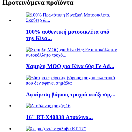
Προτεινόμενα προϊόντα
100% αυθεντική μοτοσικλέτα από
την Κίνα...
Χαμηλή MOQ για Κίνα 60g Fe Ad...
Αφαίρεση βάρους τροχού απόξεσης...
16" RT-X40838 Ατσάλινο...