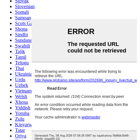
Slovak
Slovenian
Somali
Samoan
Scots Gaelic
Shona
Sindhi
Sundanese
Swahili
Tajik
Tamil
Telugu
Thai
Ukrainian
Urdu
Uzbek
Vietnamese
Welsh
Xhosa
Yiddish
Yoruba
Zulu
Kinyarwanda
Tatar
Oriya