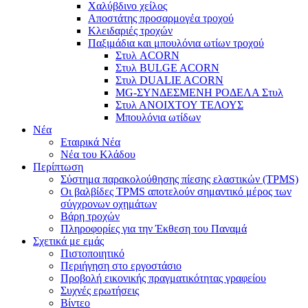
Χαλύβδινο χείλος
Αποστάτης προσαρμογέα τροχού
Κλειδαριές τροχών
Παξιμάδια και μπουλόνια ωτίων τροχού
Στυλ ACORN
Στυλ BULGE ACORN
Στυλ DUALIE ACORN
MG-ΣΥΝΔΕΣΜΕΝΗ ΡΟΔΕΛΑ Στυλ
Στυλ ΑΝΟΙΧΤΟΥ ΤΕΛΟΥΣ
Μπουλόνια ωτίδων
Νέα
Εταιρικά Νέα
Νέα του Κλάδου
Περίπτωση
Σύστημα παρακολούθησης πίεσης ελαστικών (TPMS)
Οι βαλβίδες TPMS αποτελούν σημαντικό μέρος των
σύγχρονων οχημάτων
Βάρη τροχών
Πληροφορίες για την Έκθεση του Παναμά
Σχετικά με εμάς
Πιστοποιητικό
Περιήγηση στο εργοστάσιο
Προβολή εικονικής πραγματικότητας γραφείου
Συχνές ερωτήσεις
Βίντεο