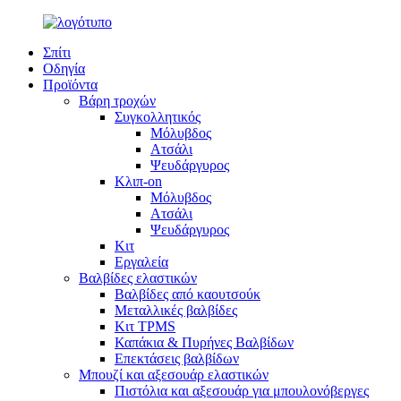
Σπίτι
Οδηγία
Προϊόντα
Βάρη τροχών
Συγκολλητικός
Μόλυβδος
Ατσάλι
Ψευδάργυρος
Κλιπ-on
Μόλυβδος
Ατσάλι
Ψευδάργυρος
Κιτ
Εργαλεία
Βαλβίδες ελαστικών
Βαλβίδες από καουτσούκ
Μεταλλικές βαλβίδες
Κιτ TPMS
Καπάκια & Πυρήνες Βαλβίδων
Επεκτάσεις βαλβίδων
Μπουζί και αξεσουάρ ελαστικών
Πιστόλια και αξεσουάρ για μπουλονόβεργες