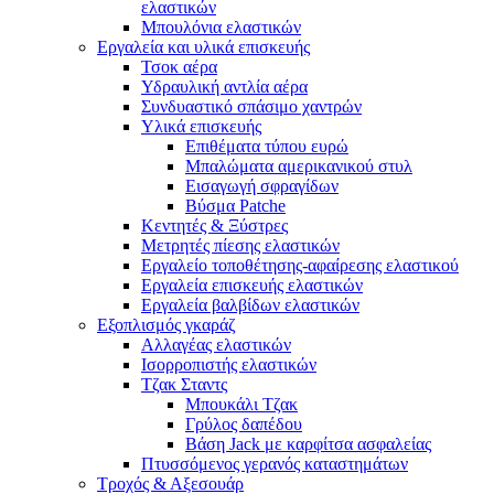
ελαστικών
Μπουλόνια ελαστικών
Εργαλεία και υλικά επισκευής
Τσοκ αέρα
Υδραυλική αντλία αέρα
Συνδυαστικό σπάσιμο χαντρών
Υλικά επισκευής
Επιθέματα τύπου ευρώ
Μπαλώματα αμερικανικού στυλ
Εισαγωγή σφραγίδων
Βύσμα Patche
Κεντητές & Ξύστρες
Μετρητές πίεσης ελαστικών
Εργαλείο τοποθέτησης-αφαίρεσης ελαστικού
Εργαλεία επισκευής ελαστικών
Εργαλεία βαλβίδων ελαστικών
Εξοπλισμός γκαράζ
Αλλαγέας ελαστικών
Ισορροπιστής ελαστικών
Τζακ Σταντς
Μπουκάλι Τζακ
Γρύλος δαπέδου
Βάση Jack με καρφίτσα ασφαλείας
Πτυσσόμενος γερανός καταστημάτων
Τροχός & Αξεσουάρ