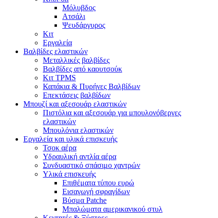
Μόλυβδος
Ατσάλι
Ψευδάργυρος
Κιτ
Εργαλεία
Βαλβίδες ελαστικών
Μεταλλικές βαλβίδες
Βαλβίδες από καουτσούκ
Κιτ TPMS
Καπάκια & Πυρήνες Βαλβίδων
Επεκτάσεις βαλβίδων
Μπουζί και αξεσουάρ ελαστικών
Πιστόλια και αξεσουάρ για μπουλονόβεργες
ελαστικών
Μπουλόνια ελαστικών
Εργαλεία και υλικά επισκευής
Τσοκ αέρα
Υδραυλική αντλία αέρα
Συνδυαστικό σπάσιμο χαντρών
Υλικά επισκευής
Επιθέματα τύπου ευρώ
Εισαγωγή σφραγίδων
Βύσμα Patche
Μπαλώματα αμερικανικού στυλ
Κεντητές & Ξύστρες