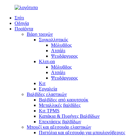
Σπίτι
Οδηγία
Προϊόντα
Βάρη τροχών
Συγκολλητικός
Μόλυβδος
Ατσάλι
Ψευδάργυρος
Κλιπ-on
Μόλυβδος
Ατσάλι
Ψευδάργυρος
Κιτ
Εργαλεία
Βαλβίδες ελαστικών
Βαλβίδες από καουτσούκ
Μεταλλικές βαλβίδες
Κιτ TPMS
Καπάκια & Πυρήνες Βαλβίδων
Επεκτάσεις βαλβίδων
Μπουζί και αξεσουάρ ελαστικών
Πιστόλια και αξεσουάρ για μπουλονόβεργες