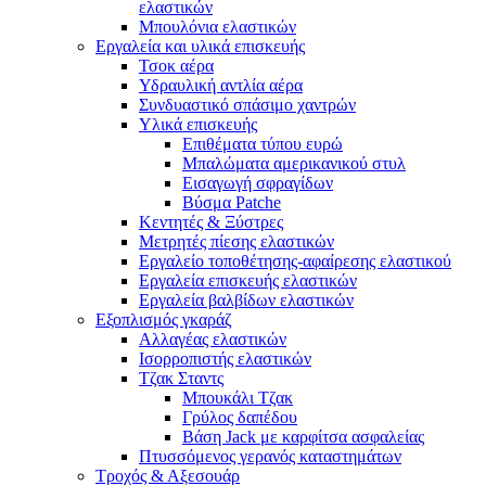
ελαστικών
Μπουλόνια ελαστικών
Εργαλεία και υλικά επισκευής
Τσοκ αέρα
Υδραυλική αντλία αέρα
Συνδυαστικό σπάσιμο χαντρών
Υλικά επισκευής
Επιθέματα τύπου ευρώ
Μπαλώματα αμερικανικού στυλ
Εισαγωγή σφραγίδων
Βύσμα Patche
Κεντητές & Ξύστρες
Μετρητές πίεσης ελαστικών
Εργαλείο τοποθέτησης-αφαίρεσης ελαστικού
Εργαλεία επισκευής ελαστικών
Εργαλεία βαλβίδων ελαστικών
Εξοπλισμός γκαράζ
Αλλαγέας ελαστικών
Ισορροπιστής ελαστικών
Τζακ Σταντς
Μπουκάλι Τζακ
Γρύλος δαπέδου
Βάση Jack με καρφίτσα ασφαλείας
Πτυσσόμενος γερανός καταστημάτων
Τροχός & Αξεσουάρ