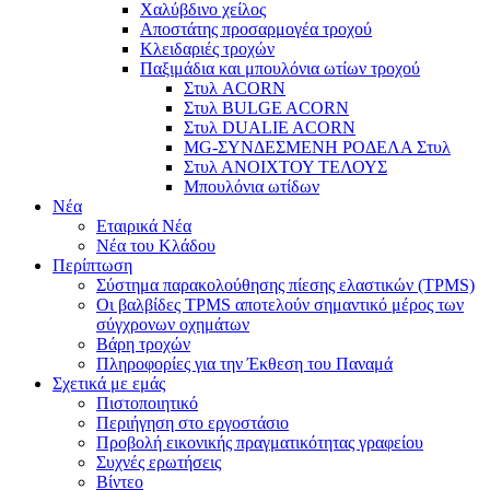
Χαλύβδινο χείλος
Αποστάτης προσαρμογέα τροχού
Κλειδαριές τροχών
Παξιμάδια και μπουλόνια ωτίων τροχού
Στυλ ACORN
Στυλ BULGE ACORN
Στυλ DUALIE ACORN
MG-ΣΥΝΔΕΣΜΕΝΗ ΡΟΔΕΛΑ Στυλ
Στυλ ΑΝΟΙΧΤΟΥ ΤΕΛΟΥΣ
Μπουλόνια ωτίδων
Νέα
Εταιρικά Νέα
Νέα του Κλάδου
Περίπτωση
Σύστημα παρακολούθησης πίεσης ελαστικών (TPMS)
Οι βαλβίδες TPMS αποτελούν σημαντικό μέρος των
σύγχρονων οχημάτων
Βάρη τροχών
Πληροφορίες για την Έκθεση του Παναμά
Σχετικά με εμάς
Πιστοποιητικό
Περιήγηση στο εργοστάσιο
Προβολή εικονικής πραγματικότητας γραφείου
Συχνές ερωτήσεις
Βίντεο