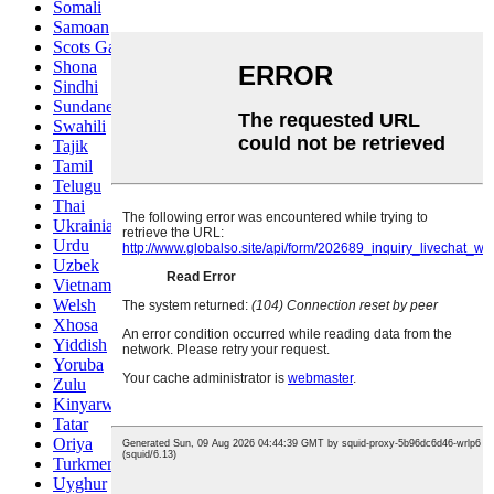
Somali
Samoan
Scots Gaelic
Shona
Sindhi
Sundanese
Swahili
Tajik
Tamil
Telugu
Thai
Ukrainian
Urdu
Uzbek
Vietnamese
Welsh
Xhosa
Yiddish
Yoruba
Zulu
Kinyarwanda
Tatar
Oriya
Turkmen
Uyghur