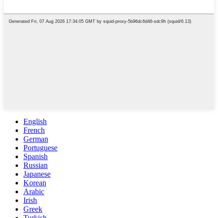
English
French
German
Portuguese
Spanish
Russian
Japanese
Korean
Arabic
Irish
Greek
Turkish