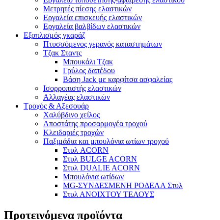
Μετρητές πίεσης ελαστικών
Εργαλεία επισκευής ελαστικών
Εργαλεία βαλβίδων ελαστικών
Εξοπλισμός γκαράζ
Πτυσσόμενος γερανός καταστημάτων
Τζακ Σταντς
Μπουκάλι Τζακ
Γρύλος δαπέδου
Βάση Jack με καρφίτσα ασφαλείας
Ισορροπιστής ελαστικών
Αλλαγέας ελαστικών
Τροχός & Αξεσουάρ
Χαλύβδινο χείλος
Αποστάτης προσαρμογέα τροχού
Κλειδαριές τροχών
Παξιμάδια και μπουλόνια ωτίων τροχού
Στυλ ACORN
Στυλ BULGE ACORN
Στυλ DUALIE ACORN
Μπουλόνια ωτίδων
MG-ΣΥΝΔΕΣΜΕΝΗ ΡΟΔΕΛΑ Στυλ
Στυλ ΑΝΟΙΧΤΟΥ ΤΕΛΟΥΣ
Προτεινόμενα προϊόντα