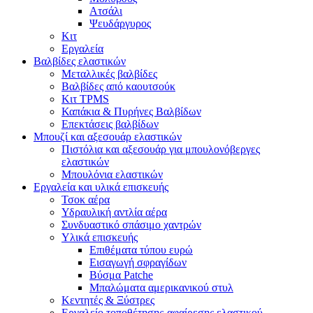
Ατσάλι
Ψευδάργυρος
Κιτ
Εργαλεία
Βαλβίδες ελαστικών
Μεταλλικές βαλβίδες
Βαλβίδες από καουτσούκ
Κιτ TPMS
Καπάκια & Πυρήνες Βαλβίδων
Επεκτάσεις βαλβίδων
Μπουζί και αξεσουάρ ελαστικών
Πιστόλια και αξεσουάρ για μπουλονόβεργες
ελαστικών
Μπουλόνια ελαστικών
Εργαλεία και υλικά επισκευής
Τσοκ αέρα
Υδραυλική αντλία αέρα
Συνδυαστικό σπάσιμο χαντρών
Υλικά επισκευής
Επιθέματα τύπου ευρώ
Εισαγωγή σφραγίδων
Βύσμα Patche
Μπαλώματα αμερικανικού στυλ
Κεντητές & Ξύστρες
Εργαλείο τοποθέτησης-αφαίρεσης ελαστικού