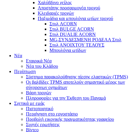
Χαλύβδινο χείλος
Αποστάτης προσαρμογέα τροχού
Κλειδαριές τροχών
Παξιμάδια και μπουλόνια ωτίων τροχού
Στυλ ACORN
Στυλ BULGE ACORN
Στυλ DUALIE ACORN
MG-ΣΥΝΔΕΣΜΕΝΗ ΡΟΔΕΛΑ Στυλ
Στυλ ΑΝΟΙΧΤΟΥ ΤΕΛΟΥΣ
Μπουλόνια ωτίδων
Νέα
Εταιρικά Νέα
Νέα του Κλάδου
Περίπτωση
Σύστημα παρακολούθησης πίεσης ελαστικών (TPMS)
Οι βαλβίδες TPMS αποτελούν σημαντικό μέρος των
σύγχρονων οχημάτων
Βάρη τροχών
Πληροφορίες για την Έκθεση του Παναμά
Σχετικά με εμάς
Πιστοποιητικό
Περιήγηση στο εργοστάσιο
Προβολή εικονικής πραγματικότητας γραφείου
Συχνές ερωτήσεις
Βίντεο