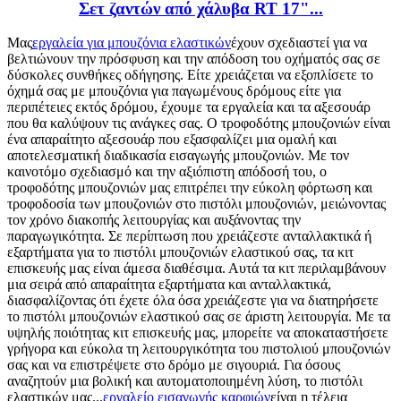
Σετ ζαντών από χάλυβα RT 17"...
Μας
εργαλεία για μπουζόνια ελαστικών
έχουν σχεδιαστεί για να
βελτιώνουν την πρόσφυση και την απόδοση του οχήματός σας σε
δύσκολες συνθήκες οδήγησης. Είτε χρειάζεται να εξοπλίσετε το
όχημά σας με μπουζόνια για παγωμένους δρόμους είτε για
περιπέτειες εκτός δρόμου, έχουμε τα εργαλεία και τα αξεσουάρ
που θα καλύψουν τις ανάγκες σας. Ο τροφοδότης μπουζονιών είναι
ένα απαραίτητο αξεσουάρ που εξασφαλίζει μια ομαλή και
αποτελεσματική διαδικασία εισαγωγής μπουζονιών. Με τον
καινοτόμο σχεδιασμό και την αξιόπιστη απόδοσή του, ο
τροφοδότης μπουζονιών μας επιτρέπει την εύκολη φόρτωση και
τροφοδοσία των μπουζονιών στο πιστόλι μπουζονιών, μειώνοντας
τον χρόνο διακοπής λειτουργίας και αυξάνοντας την
παραγωγικότητα. Σε περίπτωση που χρειάζεστε ανταλλακτικά ή
εξαρτήματα για το πιστόλι μπουζονιών ελαστικού σας, τα κιτ
επισκευής μας είναι άμεσα διαθέσιμα. Αυτά τα κιτ περιλαμβάνουν
μια σειρά από απαραίτητα εξαρτήματα και ανταλλακτικά,
διασφαλίζοντας ότι έχετε όλα όσα χρειάζεστε για να διατηρήσετε
το πιστόλι μπουζονιών ελαστικού σας σε άριστη λειτουργία. Με τα
υψηλής ποιότητας κιτ επισκευής μας, μπορείτε να αποκαταστήσετε
γρήγορα και εύκολα τη λειτουργικότητα του πιστολιού μπουζονιών
σας και να επιστρέψετε στο δρόμο με σιγουριά. Για όσους
αναζητούν μια βολική και αυτοματοποιημένη λύση, το πιστόλι
ελαστικών μας...
εργαλείο εισαγωγής καρφιών
είναι η τέλεια