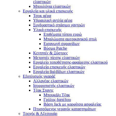
ελαστικών
Μπουλόνια ελαστικών
Εργαλεία και υλικά επισκευής
Τσοκ αέρα
Υδραυλική αντλία αέρα
Συνδυαστικό σπάσιμο χαντρών
Υλικά επισκευής
Επιθέματα τύπου ευρώ
Μπαλώματα αμερικανικού στυλ
Εισαγωγή σφραγίδων
Βύσμα Patche
Κεντητές & Ξύστρες
Μετρητές πίεσης ελαστικών
Εργαλείο τοποθέτησης-αφαίρεσης ελαστικού
Εργαλεία επισκευής ελαστικών
Εργαλεία βαλβίδων ελαστικών
Εξοπλισμός γκαράζ
Αλλαγέας ελαστικών
Ισορροπιστής ελαστικών
Τζακ Σταντς
Μπουκάλι Τζακ
Γρύλος δαπέδου
Βάση Jack με καρφίτσα ασφαλείας
Πτυσσόμενος γερανός καταστημάτων
Τροχός & Αξεσουάρ