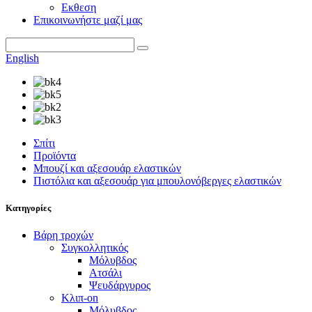
Εκθεση
Επικοινωνήστε μαζί μας
English
Σπίτι
Προϊόντα
Μπουζί και αξεσουάρ ελαστικών
Πιστόλια και αξεσουάρ για μπουλονόβεργες ελαστικών
Κατηγορίες
Βάρη τροχών
Συγκολλητικός
Μόλυβδος
Ατσάλι
Ψευδάργυρος
Κλιπ-on
Μόλυβδος