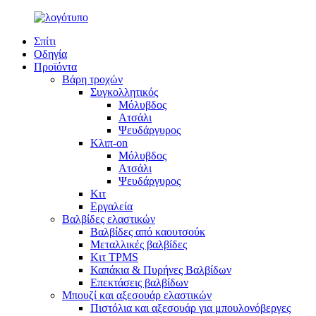
Σπίτι
Οδηγία
Προϊόντα
Βάρη τροχών
Συγκολλητικός
Μόλυβδος
Ατσάλι
Ψευδάργυρος
Κλιπ-on
Μόλυβδος
Ατσάλι
Ψευδάργυρος
Κιτ
Εργαλεία
Βαλβίδες ελαστικών
Βαλβίδες από καουτσούκ
Μεταλλικές βαλβίδες
Κιτ TPMS
Καπάκια & Πυρήνες Βαλβίδων
Επεκτάσεις βαλβίδων
Μπουζί και αξεσουάρ ελαστικών
Πιστόλια και αξεσουάρ για μπουλονόβεργες