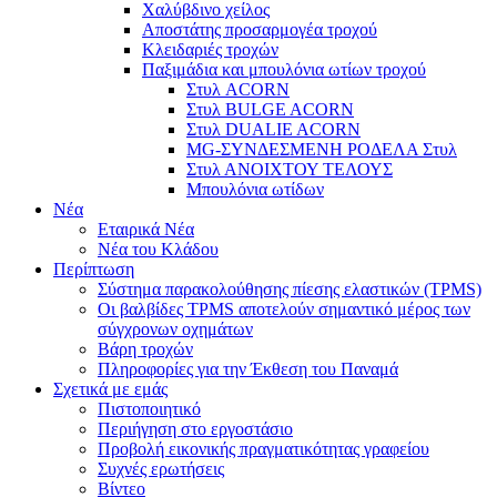
Χαλύβδινο χείλος
Αποστάτης προσαρμογέα τροχού
Κλειδαριές τροχών
Παξιμάδια και μπουλόνια ωτίων τροχού
Στυλ ACORN
Στυλ BULGE ACORN
Στυλ DUALIE ACORN
MG-ΣΥΝΔΕΣΜΕΝΗ ΡΟΔΕΛΑ Στυλ
Στυλ ΑΝΟΙΧΤΟΥ ΤΕΛΟΥΣ
Μπουλόνια ωτίδων
Νέα
Εταιρικά Νέα
Νέα του Κλάδου
Περίπτωση
Σύστημα παρακολούθησης πίεσης ελαστικών (TPMS)
Οι βαλβίδες TPMS αποτελούν σημαντικό μέρος των
σύγχρονων οχημάτων
Βάρη τροχών
Πληροφορίες για την Έκθεση του Παναμά
Σχετικά με εμάς
Πιστοποιητικό
Περιήγηση στο εργοστάσιο
Προβολή εικονικής πραγματικότητας γραφείου
Συχνές ερωτήσεις
Βίντεο