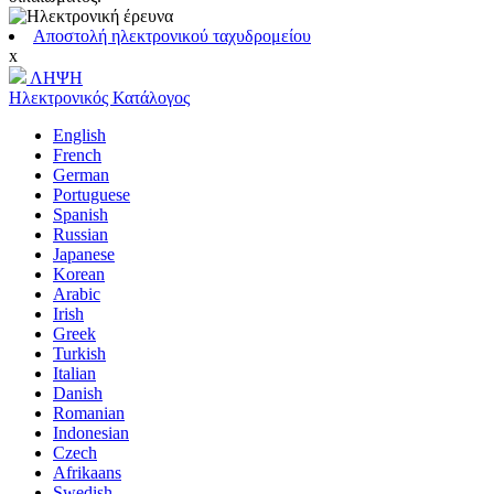
Αποστολή ηλεκτρονικού ταχυδρομείου
x
ΛΗΨΗ
Ηλεκτρονικός Κατάλογος
English
French
German
Portuguese
Spanish
Russian
Japanese
Korean
Arabic
Irish
Greek
Turkish
Italian
Danish
Romanian
Indonesian
Czech
Afrikaans
Swedish