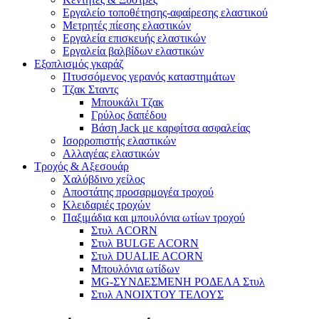
Εργαλείο τοποθέτησης-αφαίρεσης ελαστικού
Μετρητές πίεσης ελαστικών
Εργαλεία επισκευής ελαστικών
Εργαλεία βαλβίδων ελαστικών
Εξοπλισμός γκαράζ
Πτυσσόμενος γερανός καταστημάτων
Τζακ Σταντς
Μπουκάλι Τζακ
Γρύλος δαπέδου
Βάση Jack με καρφίτσα ασφαλείας
Ισορροπιστής ελαστικών
Αλλαγέας ελαστικών
Τροχός & Αξεσουάρ
Χαλύβδινο χείλος
Αποστάτης προσαρμογέα τροχού
Κλειδαριές τροχών
Παξιμάδια και μπουλόνια ωτίων τροχού
Στυλ ACORN
Στυλ BULGE ACORN
Στυλ DUALIE ACORN
Μπουλόνια ωτίδων
MG-ΣΥΝΔΕΣΜΕΝΗ ΡΟΔΕΛΑ Στυλ
Στυλ ΑΝΟΙΧΤΟΥ ΤΕΛΟΥΣ