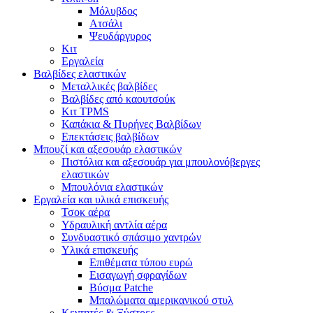
Μόλυβδος
Ατσάλι
Ψευδάργυρος
Κιτ
Εργαλεία
Βαλβίδες ελαστικών
Μεταλλικές βαλβίδες
Βαλβίδες από καουτσούκ
Κιτ TPMS
Καπάκια & Πυρήνες Βαλβίδων
Επεκτάσεις βαλβίδων
Μπουζί και αξεσουάρ ελαστικών
Πιστόλια και αξεσουάρ για μπουλονόβεργες
ελαστικών
Μπουλόνια ελαστικών
Εργαλεία και υλικά επισκευής
Τσοκ αέρα
Υδραυλική αντλία αέρα
Συνδυαστικό σπάσιμο χαντρών
Υλικά επισκευής
Επιθέματα τύπου ευρώ
Εισαγωγή σφραγίδων
Βύσμα Patche
Μπαλώματα αμερικανικού στυλ
Κεντητές & Ξύστρες