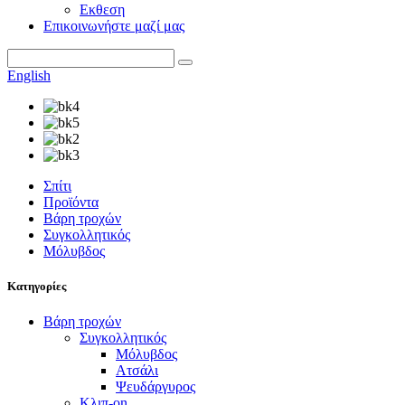
Εκθεση
Επικοινωνήστε μαζί μας
English
Σπίτι
Προϊόντα
Βάρη τροχών
Συγκολλητικός
Μόλυβδος
Κατηγορίες
Βάρη τροχών
Συγκολλητικός
Μόλυβδος
Ατσάλι
Ψευδάργυρος
Κλιπ-on