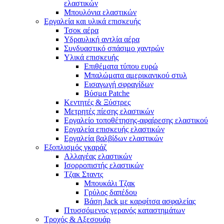
ελαστικών
Μπουλόνια ελαστικών
Εργαλεία και υλικά επισκευής
Τσοκ αέρα
Υδραυλική αντλία αέρα
Συνδυαστικό σπάσιμο χαντρών
Υλικά επισκευής
Επιθέματα τύπου ευρώ
Μπαλώματα αμερικανικού στυλ
Εισαγωγή σφραγίδων
Βύσμα Patche
Κεντητές & Ξύστρες
Μετρητές πίεσης ελαστικών
Εργαλείο τοποθέτησης-αφαίρεσης ελαστικού
Εργαλεία επισκευής ελαστικών
Εργαλεία βαλβίδων ελαστικών
Εξοπλισμός γκαράζ
Αλλαγέας ελαστικών
Ισορροπιστής ελαστικών
Τζακ Σταντς
Μπουκάλι Τζακ
Γρύλος δαπέδου
Βάση Jack με καρφίτσα ασφαλείας
Πτυσσόμενος γερανός καταστημάτων
Τροχός & Αξεσουάρ