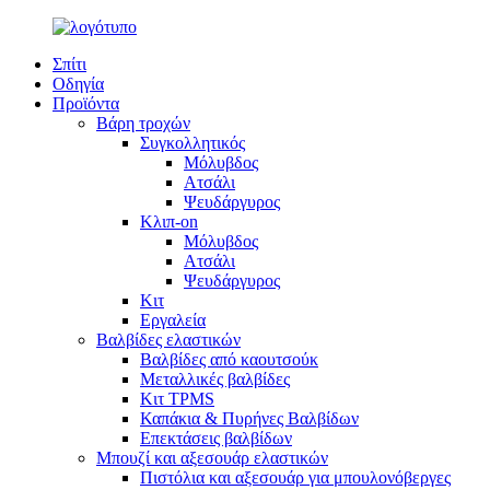
Σπίτι
Οδηγία
Προϊόντα
Βάρη τροχών
Συγκολλητικός
Μόλυβδος
Ατσάλι
Ψευδάργυρος
Κλιπ-on
Μόλυβδος
Ατσάλι
Ψευδάργυρος
Κιτ
Εργαλεία
Βαλβίδες ελαστικών
Βαλβίδες από καουτσούκ
Μεταλλικές βαλβίδες
Κιτ TPMS
Καπάκια & Πυρήνες Βαλβίδων
Επεκτάσεις βαλβίδων
Μπουζί και αξεσουάρ ελαστικών
Πιστόλια και αξεσουάρ για μπουλονόβεργες