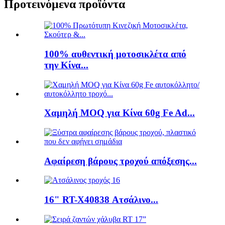
Προτεινόμενα προϊόντα
100% αυθεντική μοτοσικλέτα από
την Κίνα...
Χαμηλή MOQ για Κίνα 60g Fe Ad...
Αφαίρεση βάρους τροχού απόξεσης...
16" RT-X40838 Ατσάλινο...