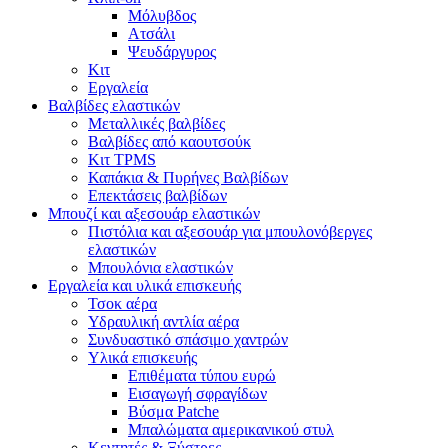
Μόλυβδος
Ατσάλι
Ψευδάργυρος
Κιτ
Εργαλεία
Βαλβίδες ελαστικών
Μεταλλικές βαλβίδες
Βαλβίδες από καουτσούκ
Κιτ TPMS
Καπάκια & Πυρήνες Βαλβίδων
Επεκτάσεις βαλβίδων
Μπουζί και αξεσουάρ ελαστικών
Πιστόλια και αξεσουάρ για μπουλονόβεργες
ελαστικών
Μπουλόνια ελαστικών
Εργαλεία και υλικά επισκευής
Τσοκ αέρα
Υδραυλική αντλία αέρα
Συνδυαστικό σπάσιμο χαντρών
Υλικά επισκευής
Επιθέματα τύπου ευρώ
Εισαγωγή σφραγίδων
Βύσμα Patche
Μπαλώματα αμερικανικού στυλ
Κεντητές & Ξύστρες