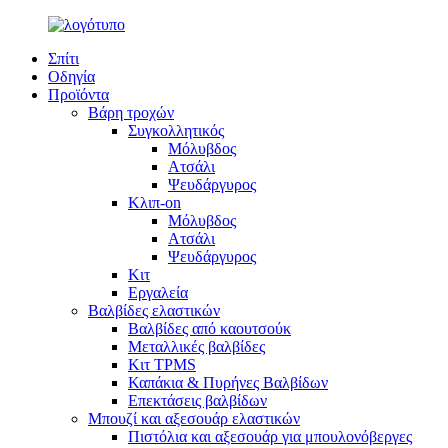
Σπίτι
Οδηγία
Προϊόντα
Βάρη τροχών
Συγκολλητικός
Μόλυβδος
Ατσάλι
Ψευδάργυρος
Κλιπ-on
Μόλυβδος
Ατσάλι
Ψευδάργυρος
Κιτ
Εργαλεία
Βαλβίδες ελαστικών
Βαλβίδες από καουτσούκ
Μεταλλικές βαλβίδες
Κιτ TPMS
Καπάκια & Πυρήνες Βαλβίδων
Επεκτάσεις βαλβίδων
Μπουζί και αξεσουάρ ελαστικών
Πιστόλια και αξεσουάρ για μπουλονόβεργες