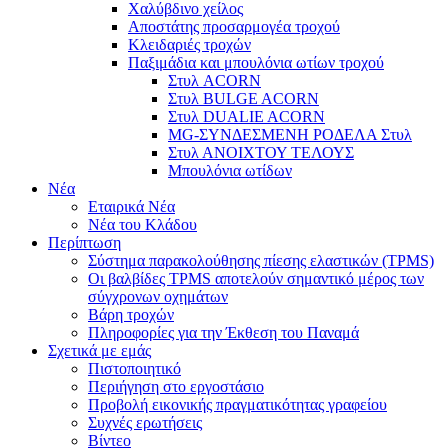
Χαλύβδινο χείλος
Αποστάτης προσαρμογέα τροχού
Κλειδαριές τροχών
Παξιμάδια και μπουλόνια ωτίων τροχού
Στυλ ACORN
Στυλ BULGE ACORN
Στυλ DUALIE ACORN
MG-ΣΥΝΔΕΣΜΕΝΗ ΡΟΔΕΛΑ Στυλ
Στυλ ΑΝΟΙΧΤΟΥ ΤΕΛΟΥΣ
Μπουλόνια ωτίδων
Νέα
Εταιρικά Νέα
Νέα του Κλάδου
Περίπτωση
Σύστημα παρακολούθησης πίεσης ελαστικών (TPMS)
Οι βαλβίδες TPMS αποτελούν σημαντικό μέρος των
σύγχρονων οχημάτων
Βάρη τροχών
Πληροφορίες για την Έκθεση του Παναμά
Σχετικά με εμάς
Πιστοποιητικό
Περιήγηση στο εργοστάσιο
Προβολή εικονικής πραγματικότητας γραφείου
Συχνές ερωτήσεις
Βίντεο