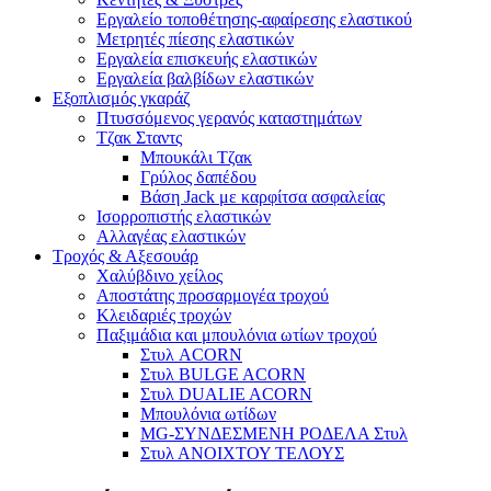
Εργαλείο τοποθέτησης-αφαίρεσης ελαστικού
Μετρητές πίεσης ελαστικών
Εργαλεία επισκευής ελαστικών
Εργαλεία βαλβίδων ελαστικών
Εξοπλισμός γκαράζ
Πτυσσόμενος γερανός καταστημάτων
Τζακ Σταντς
Μπουκάλι Τζακ
Γρύλος δαπέδου
Βάση Jack με καρφίτσα ασφαλείας
Ισορροπιστής ελαστικών
Αλλαγέας ελαστικών
Τροχός & Αξεσουάρ
Χαλύβδινο χείλος
Αποστάτης προσαρμογέα τροχού
Κλειδαριές τροχών
Παξιμάδια και μπουλόνια ωτίων τροχού
Στυλ ACORN
Στυλ BULGE ACORN
Στυλ DUALIE ACORN
Μπουλόνια ωτίδων
MG-ΣΥΝΔΕΣΜΕΝΗ ΡΟΔΕΛΑ Στυλ
Στυλ ΑΝΟΙΧΤΟΥ ΤΕΛΟΥΣ