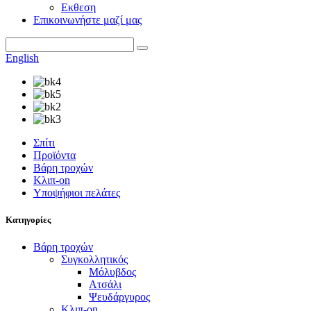
Εκθεση
Επικοινωνήστε μαζί μας
English
Σπίτι
Προϊόντα
Βάρη τροχών
Κλιπ-on
Υποψήφιοι πελάτες
Κατηγορίες
Βάρη τροχών
Συγκολλητικός
Μόλυβδος
Ατσάλι
Ψευδάργυρος
Κλιπ-on