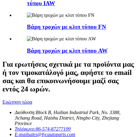
τύπου IAW
Βάρη τροχών με κλιπ τύπου FN
Βάρη τροχών με κλιπ τύπου AW
Για ερωτήσεις σχετικά με τα προϊόντα μας
ή τον τιμοκατάλογό μας, αφήστε το email
σας και θα επικοινωνήσουμε μαζί σας
εντός 24 ωρών.
Ερώτηση τώρα
Διεύθυνση:
Block B, Hailian Industrial Park, No. 3388,
Jichang Road, Haishu District, Ningbo City, Zhejiang
Province
Τηλέφωνο:
86-574-87277199
E-mail
sales@fycautoparts.com