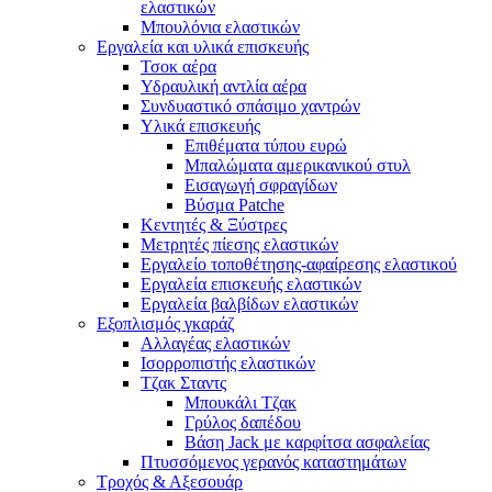
ελαστικών
Μπουλόνια ελαστικών
Εργαλεία και υλικά επισκευής
Τσοκ αέρα
Υδραυλική αντλία αέρα
Συνδυαστικό σπάσιμο χαντρών
Υλικά επισκευής
Επιθέματα τύπου ευρώ
Μπαλώματα αμερικανικού στυλ
Εισαγωγή σφραγίδων
Βύσμα Patche
Κεντητές & Ξύστρες
Μετρητές πίεσης ελαστικών
Εργαλείο τοποθέτησης-αφαίρεσης ελαστικού
Εργαλεία επισκευής ελαστικών
Εργαλεία βαλβίδων ελαστικών
Εξοπλισμός γκαράζ
Αλλαγέας ελαστικών
Ισορροπιστής ελαστικών
Τζακ Σταντς
Μπουκάλι Τζακ
Γρύλος δαπέδου
Βάση Jack με καρφίτσα ασφαλείας
Πτυσσόμενος γερανός καταστημάτων
Τροχός & Αξεσουάρ