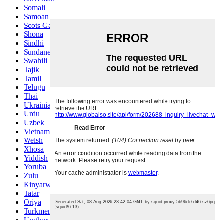
Somali
Samoan
Scots Gaelic
Shona
Sindhi
Sundanese
Swahili
Tajik
Tamil
Telugu
Thai
Ukrainian
Urdu
Uzbek
Vietnamese
Welsh
Xhosa
Yiddish
Yoruba
Zulu
Kinyarwanda
Tatar
Oriya
Turkmen
Uyghur