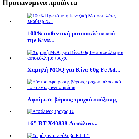
Προτεινόμενα προϊόντα
100% αυθεντική μοτοσικλέτα από
την Κίνα...
Χαμηλή MOQ για Κίνα 60g Fe Ad...
Αφαίρεση βάρους τροχού απόξεσης...
16" RT-X40838 Ατσάλινο...