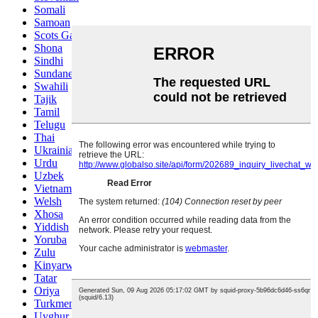
Somali
Samoan
Scots Gaelic
Shona
Sindhi
Sundanese
Swahili
Tajik
Tamil
Telugu
Thai
Ukrainian
Urdu
Uzbek
Vietnamese
Welsh
Xhosa
Yiddish
Yoruba
Zulu
Kinyarwanda
Tatar
Oriya
Turkmen
Uyghur