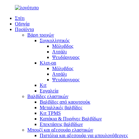
Σπίτι
Οδηγία
Προϊόντα
Βάρη τροχών
Συγκολλητικός
Μόλυβδος
Ατσάλι
Ψευδάργυρος
Κλιπ-on
Μόλυβδος
Ατσάλι
Ψευδάργυρος
Κιτ
Εργαλεία
Βαλβίδες ελαστικών
Βαλβίδες από καουτσούκ
Μεταλλικές βαλβίδες
Κιτ TPMS
Καπάκια & Πυρήνες Βαλβίδων
Επεκτάσεις βαλβίδων
Μπουζί και αξεσουάρ ελαστικών
Πιστόλια και αξεσουάρ για μπουλονόβεργες