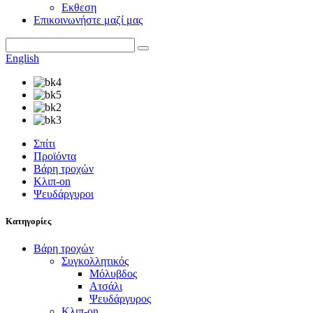
Εκθεση
Επικοινωνήστε μαζί μας
English
Σπίτι
Προϊόντα
Βάρη τροχών
Κλιπ-on
Ψευδάργυροι
Κατηγορίες
Βάρη τροχών
Συγκολλητικός
Μόλυβδος
Ατσάλι
Ψευδάργυρος
Κλιπ-on