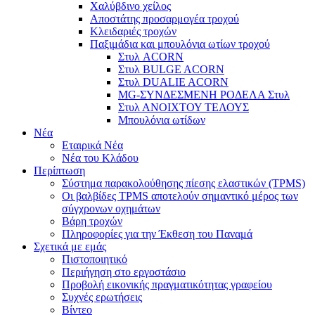
Χαλύβδινο χείλος
Αποστάτης προσαρμογέα τροχού
Κλειδαριές τροχών
Παξιμάδια και μπουλόνια ωτίων τροχού
Στυλ ACORN
Στυλ BULGE ACORN
Στυλ DUALIE ACORN
MG-ΣΥΝΔΕΣΜΕΝΗ ΡΟΔΕΛΑ Στυλ
Στυλ ΑΝΟΙΧΤΟΥ ΤΕΛΟΥΣ
Μπουλόνια ωτίδων
Νέα
Εταιρικά Νέα
Νέα του Κλάδου
Περίπτωση
Σύστημα παρακολούθησης πίεσης ελαστικών (TPMS)
Οι βαλβίδες TPMS αποτελούν σημαντικό μέρος των
σύγχρονων οχημάτων
Βάρη τροχών
Πληροφορίες για την Έκθεση του Παναμά
Σχετικά με εμάς
Πιστοποιητικό
Περιήγηση στο εργοστάσιο
Προβολή εικονικής πραγματικότητας γραφείου
Συχνές ερωτήσεις
Βίντεο