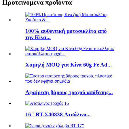
Προτεινόμενα προϊόντα
100% αυθεντική μοτοσικλέτα από
την Κίνα...
Χαμηλή MOQ για Κίνα 60g Fe Ad...
Αφαίρεση βάρους τροχού απόξεσης...
16" RT-X40838 Ατσάλινο...