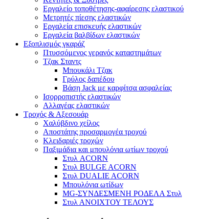
Εργαλείο τοποθέτησης-αφαίρεσης ελαστικού
Μετρητές πίεσης ελαστικών
Εργαλεία επισκευής ελαστικών
Εργαλεία βαλβίδων ελαστικών
Εξοπλισμός γκαράζ
Πτυσσόμενος γερανός καταστημάτων
Τζακ Σταντς
Μπουκάλι Τζακ
Γρύλος δαπέδου
Βάση Jack με καρφίτσα ασφαλείας
Ισορροπιστής ελαστικών
Αλλαγέας ελαστικών
Τροχός & Αξεσουάρ
Χαλύβδινο χείλος
Αποστάτης προσαρμογέα τροχού
Κλειδαριές τροχών
Παξιμάδια και μπουλόνια ωτίων τροχού
Στυλ ACORN
Στυλ BULGE ACORN
Στυλ DUALIE ACORN
Μπουλόνια ωτίδων
MG-ΣΥΝΔΕΣΜΕΝΗ ΡΟΔΕΛΑ Στυλ
Στυλ ΑΝΟΙΧΤΟΥ ΤΕΛΟΥΣ