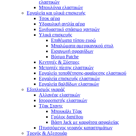
ελαστικών
Μπουλόνια ελαστικών
Εργαλεία και υλικά επισκευής
Τσοκ αέρα
Υδραυλική αντλία αέρα
Συνδυαστικό σπάσιμο χαντρών
Υλικά επισκευής
Επιθέματα τύπου ευρώ
Μπαλώματα αμερικανικού στυλ
Εισαγωγή σφραγίδων
Βύσμα Patche
Κεντητές & Ξύστρες
Μετρητές πίεσης ελαστικών
Εργαλείο τοποθέτησης-αφαίρεσης ελαστικού
Εργαλεία επισκευής ελαστικών
Εργαλεία βαλβίδων ελαστικών
Εξοπλισμός γκαράζ
Αλλαγέας ελαστικών
Ισορροπιστής ελαστικών
Τζακ Σταντς
Μπουκάλι Τζακ
Γρύλος δαπέδου
Βάση Jack με καρφίτσα ασφαλείας
Πτυσσόμενος γερανός καταστημάτων
Τροχός & Αξεσουάρ