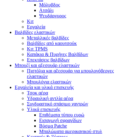
Μόλυβδος
Ατσάλι
Ψευδάργυρος
Κιτ
Εργαλεία
Βαλβίδες ελαστικών
Μεταλλικές βαλβίδες
Βαλβίδες από καουτσούκ
Κιτ TPMS
Καπάκια & Πυρήνες Βαλβίδων
Επεκτάσεις βαλβίδων
Μπουζί και αξεσουάρ ελαστικών
Πιστόλια και αξεσουάρ για μπουλονόβεργες
ελαστικών
Μπουλόνια ελαστικών
Εργαλεία και υλικά επισκευής
Τσοκ αέρα
Υδραυλική αντλία αέρα
Συνδυαστικό σπάσιμο χαντρών
Υλικά επισκευής
Επιθέματα τύπου ευρώ
Εισαγωγή σφραγίδων
Βύσμα Patche
Μπαλώματα αμερικανικού στυλ
Κεντητές & Ξύστρες